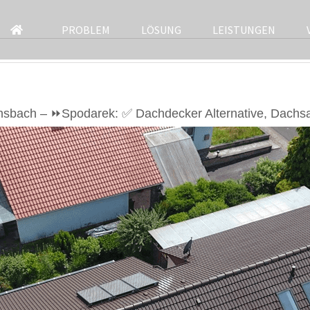
PROBLEM
LÖSUNG
LEISTUNGEN
hsbach – ⏩Spodarek: ✅ Dachdecker Alternative, Dachsa