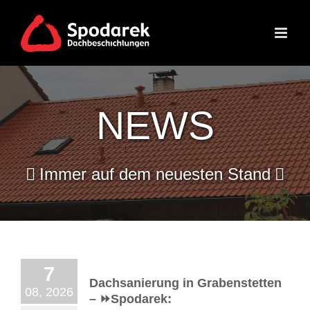
Skip
to
content
NEWS
Immer auf dem neuesten Stand
7
Dachsanierung in Grabenstetten
08, 2026
– ⏩Spodarek: