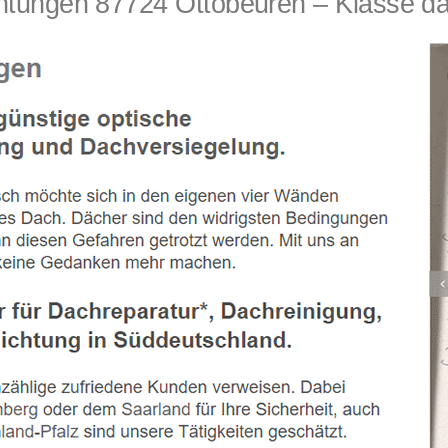
ungen 87724 Ottobeuren – Klasse das