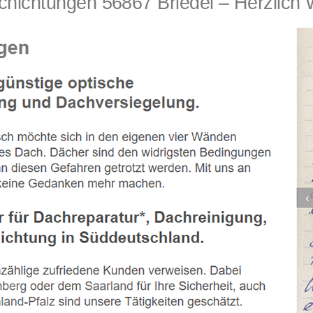
hichtungen 56867 Briedel – Herzlich 