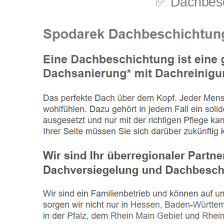
✅ Dachbesc