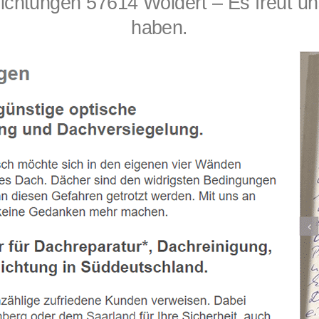
ungen 57614 Woldert – Es freut uns
haben.