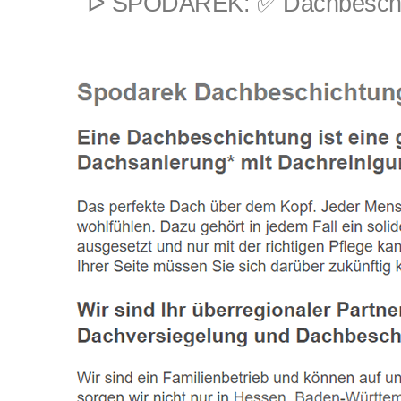
ᐅ SPODAREK: ✅ Dachbeschicht