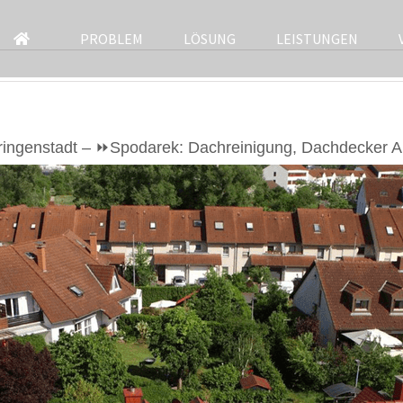
PROBLEM
LÖSUNG
LEISTUNGEN
ringenstadt – ⏩Spodarek: Dachreinigung, Dachdecker Al