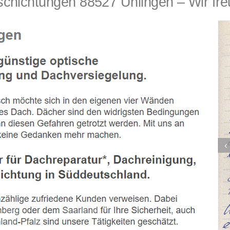
chtungen 88527 Unlingen – Wir freu