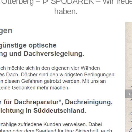
Otterberg – ᐅ SPODAREK – Wir freuen
haben.