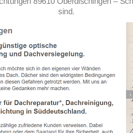
tungen 89610 Oberdischingen – Sch
sind.