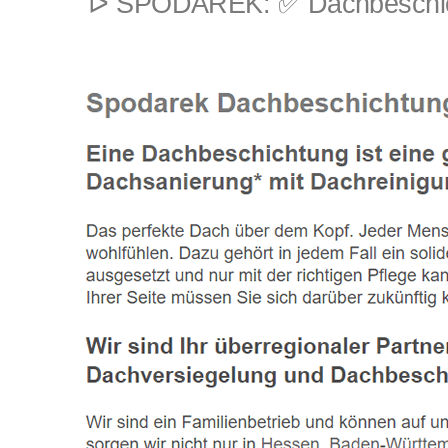
ᐅ SPODAREK: ✅ Dachbeschich