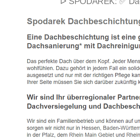
ᐅ SPODAREK: ✅ Dachb