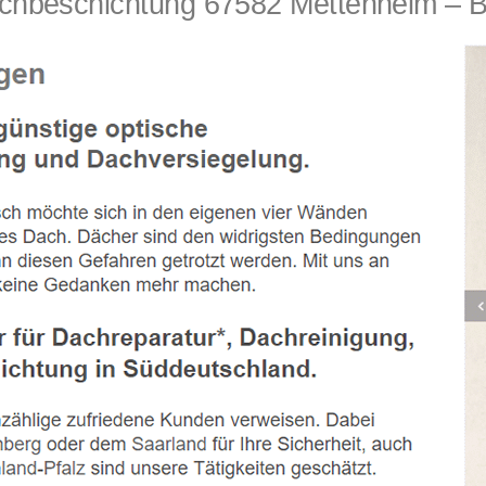
eschichtung 67582 Mettenheim – Bei u