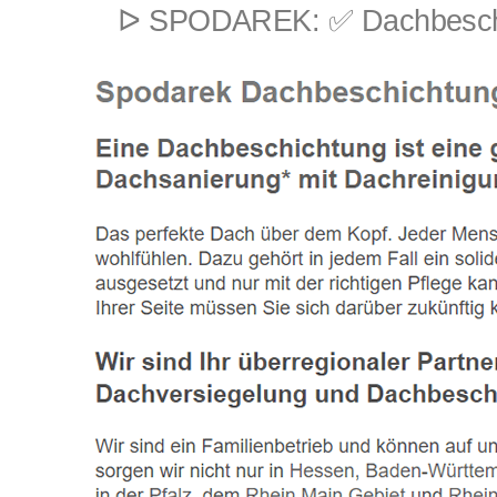
ᐅ SPODAREK: ✅ Dachbeschich