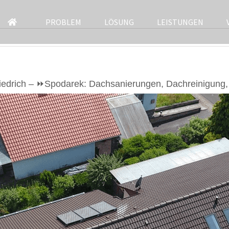
PROBLEM
LÖSUNG
LEISTUNGEN
edrich – ⏩Spodarek: Dachsanierungen, Dachreinigung, 