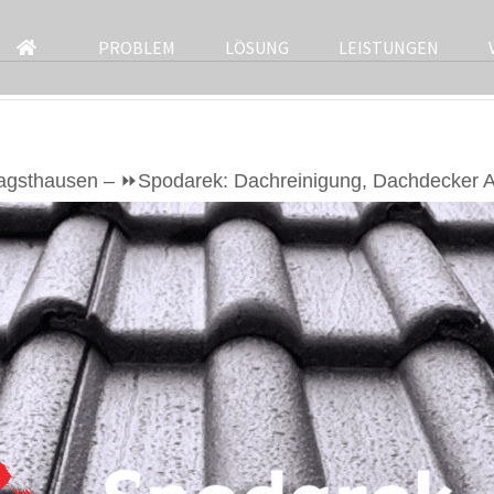
PROBLEM
LÖSUNG
LEISTUNGEN
agsthausen – ⏩Spodarek: Dachreinigung, Dachdecker Al