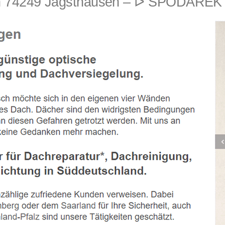
 74249 Jagsthausen – ᐅ SPODAREK –