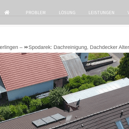
PROBLEM
LÖSUNG
LEISTUNGEN
rlingen – ⏩Spodarek: Dachreinigung, Dachdecker Alte