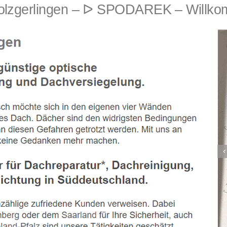
zgerlingen – ᐅ SPODAREK – Willkomm