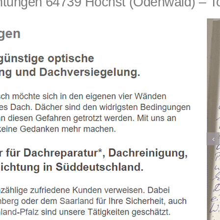
ngen 64739 Höchst (Odenwald) – Toll