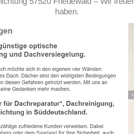
tung 57520 Friedewald – Wir freuen 
haben.