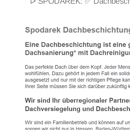
ᐅ SPODAREK: ✅ Dachbeschich