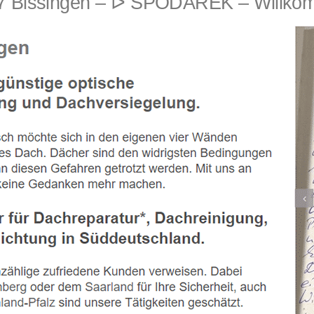
 Bissingen – ᐅ SPODAREK – Willkom